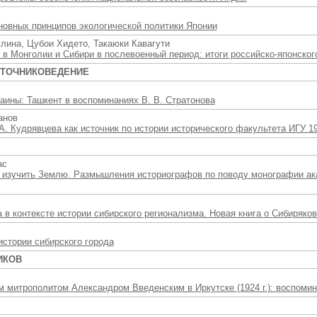
новных принципов экологической политики Японии
уклина, Цубои Хидето, Такаюки Кавагути
 в Монголии и Сибири в послевоенный период: итоги российско-японског
СТОЧНИКОВЕДЕНИЕ
аины: Ташкент в воспоминаниях В. В. Стратонова
анов
. Кудрявцева как источник по истории исторического факультета ИГУ 196
ас
о изучить Землю. Размышления историографов по поводу монографии ак
 в контексте истории сибирского регионализма. Новая книга о Сибиряко
истории сибирского города
ИКОВ
м митрополитом Александром Введенским в Иркутске (1924 г.): воспомин