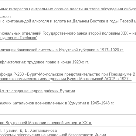
ных интересов центральных органов власти на этапе обсуждения сибирс
заксон
 с контрабандой алкоголя и золота на Дальнем Востоке в годы Первой 
иональных отделений Государственного банка второй половины XIX – на
отделения Госбанка)
изации банковской системы в Иркутской губернии в 1917–1920 гг.
фликтологии: трудовое право в конце 1920-х гг.
фонда Р-250 «Бурят-Монгольское представительство при Президиуме 
ланов экономического исследования Бурят-Монгольской АССР в 1927 г.
х гг.: создание кадров рабочих Бурятии
бочих батальонов военнопленных в Удмуртии в 1945–1948 гг.
во Внутренней Монголии в первой четверти XX в.
Н. Пузыня, Д. В. Халтакшинова
роблемы обеспечения национальной безопасности Индии