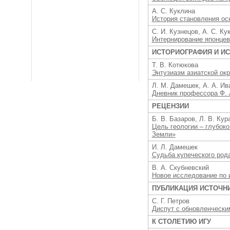
А. С. Куклина
История становления ос
С. И. Кузнецов, А. С. К
Интернирование японцев
ИСТОРИОГРАФИЯ И И
Т. В. Котюкова
Энтузиазм азиатской окр
Л. М. Дамешек, А. А. Ив
Дневник профессора Ф. А
РЕЦЕНЗИИ
Б. В. Базаров, Л. В. Кур
Цель геологии – глубок
Земли»
И. Л. Дамешек
Судьба купеческого рода
В. А. Скубневский
Новое исследование по 
ПУБЛИКАЦИЯ ИСТОЧН
C. Г. Петров
Диспут с обновленчески
К СТОЛЕТИЮ ИГУ