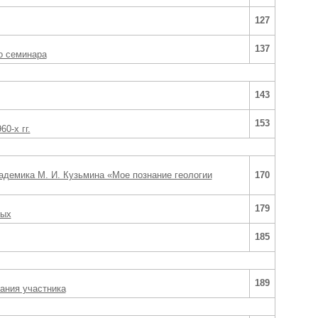
127
137
о семинара
143
153
0-х гг.
адемика М. И. Кузьмина «Мое познание геологии
170
179
вых
185
189
ания участника