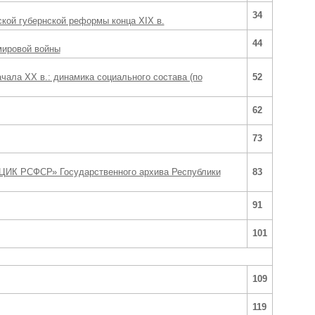
34
кой губернской реформы конца XIX в.
44
мировой войны
чала ХХ в.: динамика социального состава (по
52
62
73
ВЦИК РСФСР» Государственного архива Республики
83
91
101
109
119