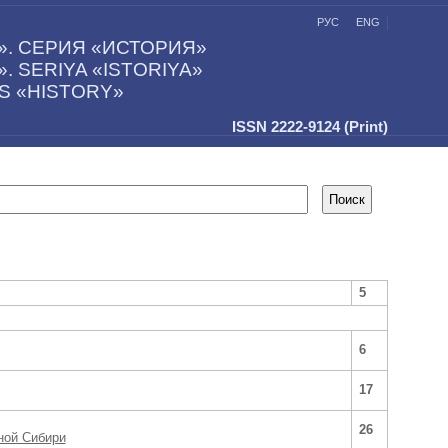
РУС
ENG
. СЕРИЯ «ИСТОРИЯ»
 SERIYA «ISTORIYA»
ES «HISTORY»
ISSN 2222-9124 (Print)
5
6
17
26
ной Сибири