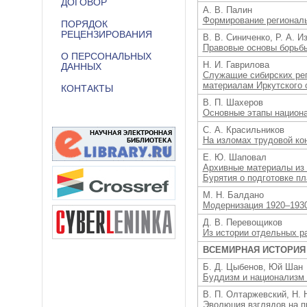
ДОГОВОР
А. В. Палин
Формирование региональ
ПОРЯДОК
РЕЦЕНЗИРОВАНИЯ
В. В. Синиченко, Р. А. И
Правовые основы борьбы
О ПЕРСОНАЛЬНЫХ
Н. И. Гаврилова
ДАННЫХ
Служащие сибирских рег
материалам Иркутского 
КОНТАКТЫ
В. П. Шахеров
Основные этапы национал
С. А. Красильников
На изломах трудовой кон
Е. Ю. Шаповал
Архивные материалы из 
Бурятия о подготовке п
М. Н. Балдано
Модернизация 1920–1930-
Д. В. Перевощиков
Из истории отдельных ра
ВСЕМИРНАЯ ИСТОРИЯ
Б. Д. Цыбенов, Юй Шан
Буддизм и национализм 
В. П. Олтаржевский, Н. 
Эволюция взглядов на п