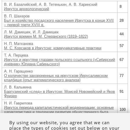
В. И. Базалийский, А. В. Тетенькин, А. В. Харинский
8
Иркутск археологический
В. П. Шахеров
Быт и хозяйство посадского населения Иркутска в конце ХVII
28
– первой трети ХVIII в.
Л. М. Дамешек, И. Л. Дамешек
44
Иркутск времен М. М. Сперанского (1819–1822)
Н. П. Матханова
57
М. С. Корсаков в Иркутске: коммуникативные практики
Т. А. Перцева
Иркутск и иркутяне глазами польского ссыльного («Сибирский
67
дневник» Юлиана Сабиньского)
А. Н. Гаращенко
О количестве захороненных на иркутском Иерусалимском
77
кладбище (опыт математического анализа)
Л. В. Кальмина
Баргузинский «след» в Иркутске: Моисей Новомейский и Яков
91
Фризер
Н. И. Гаврилова
Иркутск периода капиталистической модернизации: основные
100
характеристики и тенденции развития общественного быта
населения во второй половине ХIХ в.
By using our website, you agree that we can
Г. В. Оглезнева
place the types of cookies set out below on your
Научные и культурно-просветительные общества
110